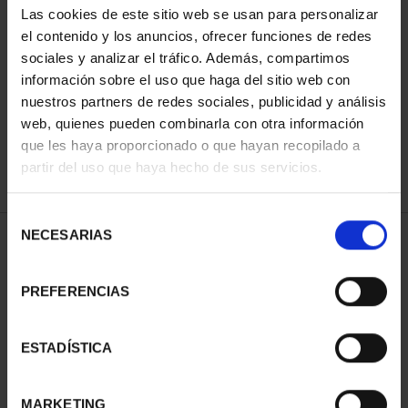
Las cookies de este sitio web se usan para personalizar
el contenido y los anuncios, ofrecer funciones de redes
sociales y analizar el tráfico. Además, compartimos
ORDENAR POR:
información sobre el uso que haga del sitio web con
nuestros partners de redes sociales, publicidad y análisis
web, quienes pueden combinarla con otra información
que les haya proporcionado o que hayan recopilado a
REFINAR
partir del uso que haya hecho de sus servicios.
Selección
NECESARIAS
de
1 Productos encontrados
consentimiento
PREFERENCIAS
ESTADÍSTICA
MARKETING