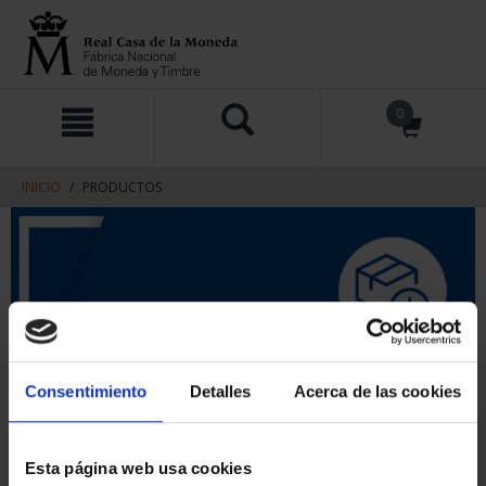
saltar
Saltar
0
al
al
contenido
men
de
navegacin
INICIO
PRODUCTOS
Consentimiento
Detalles
Acerca de las cookies
Esta página web usa cookies