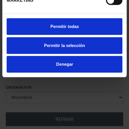
MARKETING
SUSCRIPCIÓN CIUDADES
Permitir todas
PATRIMONIO DE LA
HU...
1.095,00 €
Permitir la selección
Sólo para usuarios
registrados
Denegar
ORDENAR POR:
REFINAR