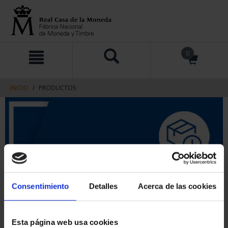
saltar
Saltar
0
al
al
contenido
men
de
navegacin
INICIO
PRODUCTOS
Consentimiento
Detalles
Acerca de las cookies
Esta página web usa cookies