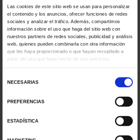
Las cookies de este sitio web se usan para personalizar
el contenido y los anuncios, ofrecer funciones de redes
ORDENAR POR:
sociales y analizar el tráfico. Además, compartimos
información sobre el uso que haga del sitio web con
nuestros partners de redes sociales, publicidad y análisis
web, quienes pueden combinarla con otra información
que les haya proporcionado o que hayan recopilado a
REFINAR
partir del uso que haya hecho de sus servicios.
Selección
NECESARIAS
de
1 Productos encontrados
consentimiento
PREFERENCIAS
ESTADÍSTICA