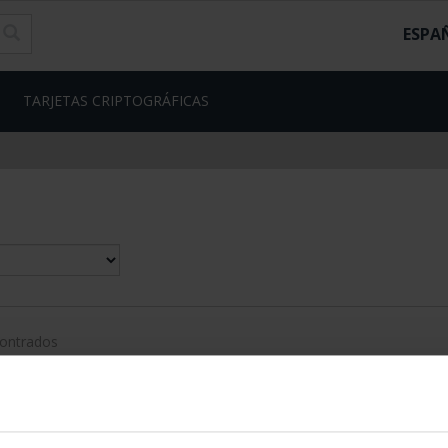
ESPA
TARJETAS CRIPTOGRÁFICAS
contrados