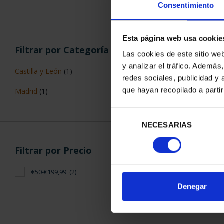
Consentimiento
Esta página web usa cookie
Filtrar por Categoría
Las cookies de este sitio we
y analizar el tráfico. Ademá
Castilla y León
(1)
CIUDADES P
redes sociales, publicidad y
ALCALÁ D
que hayan recopilado a parti
Madrid
(1)
73,
Selección
NECESARIAS
de
consentimiento
Filtrar por Precio
€50-€199,99
(2)
ORDENAR POR:
Denegar