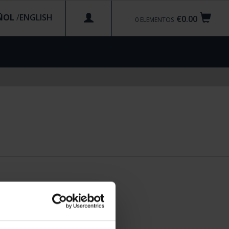
ÑOL
/
€0.00
0
ELEMENTOS