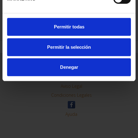
REFINAR
Permitir todas
Permitir la selección
Información General
Denegar
Contacto
Preguntas Frequentes (FAQs)
Aviso Legal
Condiciones Legales
Ayuda