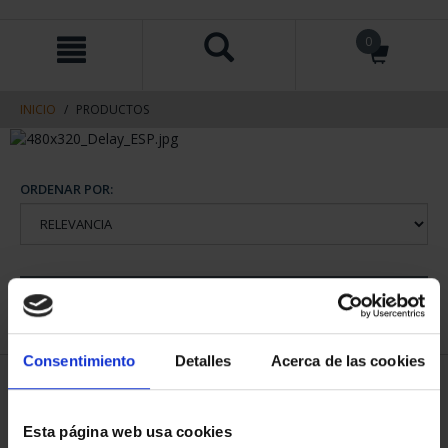
saltar
Saltar
0
al
al
contenido
men
de
navegacin
INICIO
PRODUCTOS
ORDENAR POR:
REFINAR
Consentimiento
Detalles
Acerca de las cookies
2 Productos encontrados
Esta página web usa cookies