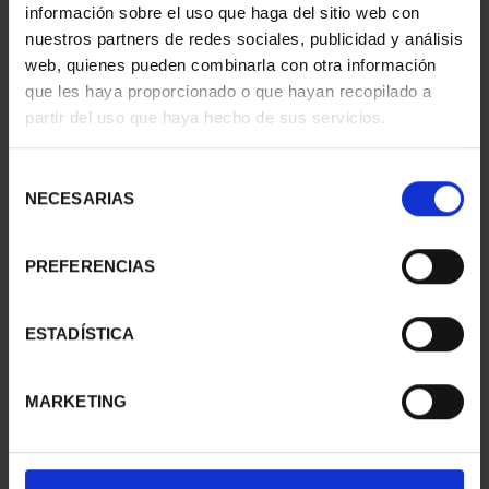
información sobre el uso que haga del sitio web con
nuestros partners de redes sociales, publicidad y análisis
web, quienes pueden combinarla con otra información
CIUDADES PATRIMONIO
CIUDADES PATRIMONIO
que les haya proporcionado o que hayan recopilado a
- CÁCERES
- ALCALÁ DE HENARES
partir del uso que haya hecho de sus servicios.
73,00 €
73,00 €
Selección
NECESARIAS
de
consentimiento
PREFERENCIAS
ESTADÍSTICA
MARKETING
CIUDADES PATRIMONIO
CIUDADES PATRIMONIO