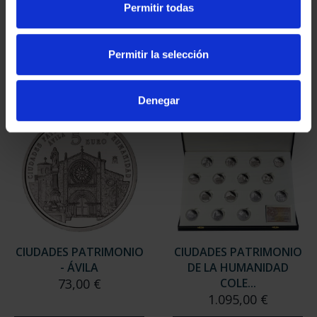
Permitir todas
- CÓRDOBA
- BAEZA
73,00 €
73,00 €
Permitir la selección
Denegar
CIUDADES PATRIMONIO
CIUDADES PATRIMONIO
- ÁVILA
DE LA HUMANIDAD
73,00 €
COLE...
1.095,00 €