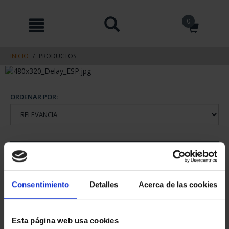
saltar
Saltar
0
al
al
contenido
men
de
navegacin
INICIO
PRODUCTOS
ORDENAR POR:
REFINAR
Consentimiento
Detalles
Acerca de las cookies
2 Productos encontrados
Esta página web usa cookies