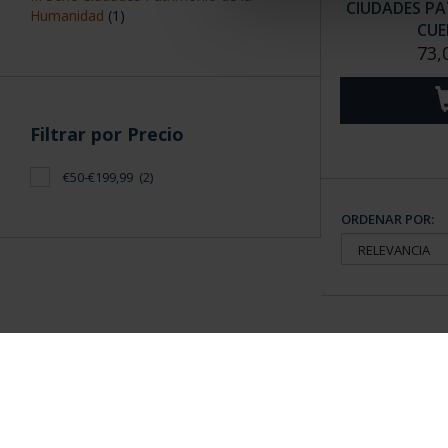
CIUDADES PAT
Humanidad
(1)
CUE
73,
Filtrar por Precio
€50-€199,99
(2)
ORDENAR POR:
Información General
Contacto
|
Preguntas Frequentes (FAQs)
|
Aviso Legal
|
Condicio