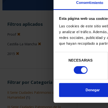
Consentimiento
Esta página web usa cookie
ORDENAR POR:
Filtros aplicados
Las cookies de este sitio we
y analizar el tráfico. Ademá
Proof
redes sociales, publicidad y
que hayan recopilado a parti
Castilla-La Mancha
2 Productos en
2015
Selección
NECESARIAS
de
consentimiento
Filtrar por Categoría
Denegar
II Serie Ciudades Patrimonio de la
Humanidad
(1)
III Serie Ciudades Patrimonio de la