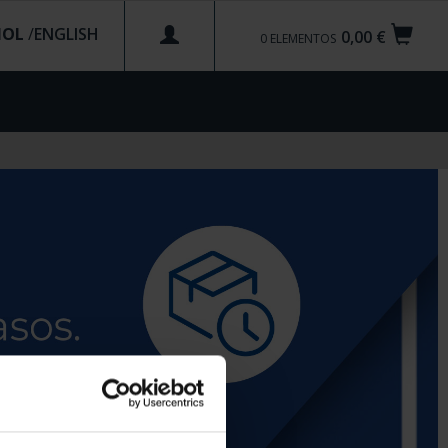
ÑOL
/
0,00 €
0
ELEMENTOS