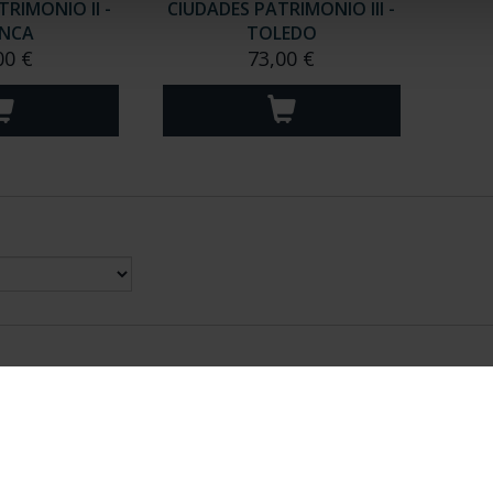
RIMONIO II -
CIUDADES PATRIMONIO III -
NCA
TOLEDO
00 €
73,00 €
nes Legales
|
|
Ayuda
|