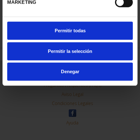
MARKETING
REFINAR
Permitir todas
Permitir la selección
Información General
Denegar
Contacto
Preguntas Frequentes (FAQs)
Aviso Legal
Condiciones Legales
Ayuda