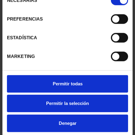
NECESARIAS
de
consentimiento
PREFERENCIAS
SUSCRIPCIÓN
SUSCRIPCIÓN
CAPITALES DE
CAPITALES DE
PROVINCIA 1
PROVINCIA 2
ESTADÍSTICA
949,00 €
949,00 €
Sólo para usuarios
Sólo para usuarios
MARKETING
registrados
registrados
Permitir todas
Permitir la selección
Denegar