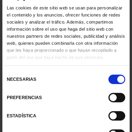
Las cookies de este sitio web se usan para personalizar
el contenido y los anuncios, ofrecer funciones de redes
ORDENAR POR:
sociales y analizar el tráfico. Además, compartimos
información sobre el uso que haga del sitio web con
nuestros partners de redes sociales, publicidad y análisis
web, quienes pueden combinarla con otra información
que les haya proporcionado o que hayan recopilado a
REFINAR
partir del uso que haya hecho de sus servicios.
Selección
1 Productos encontrados
NECESARIAS
de
consentimiento
PREFERENCIAS
ESTADÍSTICA