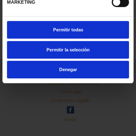
MARKETING
REFINAR
Permitir todas
Permitir la selección
Información General
Denegar
Contacto
Preguntas Frequentes (FAQs)
Aviso Legal
Condiciones Legales
Ayuda