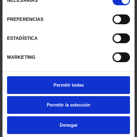
NECESARIAS
de
consentimiento
PREFERENCIAS
SUSCRIPCIÓN
SUSCRIPCIÓN
CAPITALES DE
CAPITALES DE
PROVINCIA 1
PROVINCIA 2
ESTADÍSTICA
949,00 €
949,00 €
Sólo para usuarios
Sólo para usuarios
MARKETING
registrados
registrados
Permitir todas
Permitir la selección
Denegar