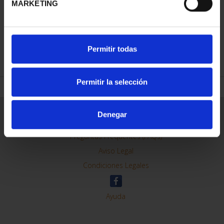
MARKETING
REFINAR
Permitir todas
Permitir la selección
Información General
Denegar
Contacto
Preguntas Frequentes (FAQs)
Aviso Legal
Condiciones Legales
Ayuda