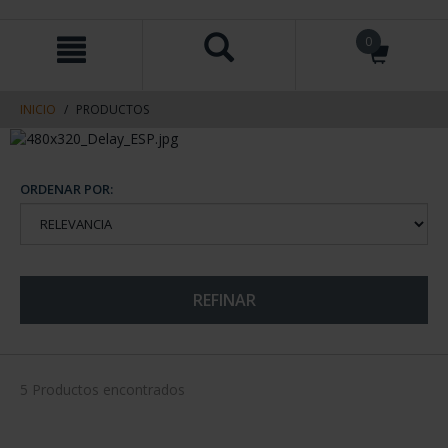
saltar
Saltar
0
al
al
contenido
men
de
navegacin
INICIO
PRODUCTOS
ORDENAR POR:
REFINAR
5 Productos encontrados