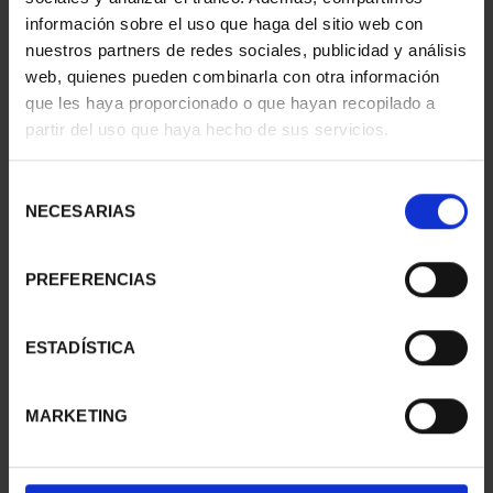
información sobre el uso que haga del sitio web con
nuestros partners de redes sociales, publicidad y análisis
web, quienes pueden combinarla con otra información
que les haya proporcionado o que hayan recopilado a
partir del uso que haya hecho de sus servicios.
SUSCRIPCIÓN
SUSCRIPCIÓN
CAPITALES DE
CAPITALES DE
PROVINCIA 3
PROVINCIA 4
Selección
949,00 €
949,00 €
NECESARIAS
de
consentimiento
Sólo para usuarios
Sólo para usuarios
registrados
registrados
PREFERENCIAS
ESTADÍSTICA
MARKETING