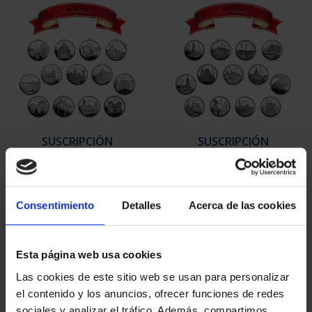
SUSCRIPCIÓN
SUSCRIPCIÓN
CAPITALES DE
CAPITALES DE
PROVINCIA 1
PROVINCIA 2
949,00 €
949,00 €
Consentimiento
Detalles
Acerca de las cookies
Sólo para usuarios
Sólo para usuarios
registrados
registrados
Esta página web usa cookies
Las cookies de este sitio web se usan para personalizar
el contenido y los anuncios, ofrecer funciones de redes
sociales y analizar el tráfico. Además, compartimos