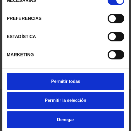
NECESARIAS
de
consentimiento
PREFERENCIAS
SUSCRIPCIÓN
SUSCRIPCIÓN
ESTADÍSTICA
CAPITALES DE
CAPITALES DE
PROVINCIA 3
PROVINCIA 4
MARKETING
949,00 €
949,00 €
Sólo para usuarios
Sólo para usuarios
registrados
registrados
Permitir todas
Permitir la selección
ORDENAR POR:
Denegar