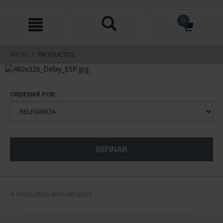
saltar
Saltar
0
al
al
contenido
men
de
navegacin
INICIO
PRODUCTOS
ORDENAR POR:
REFINAR
4 Productos encontrados