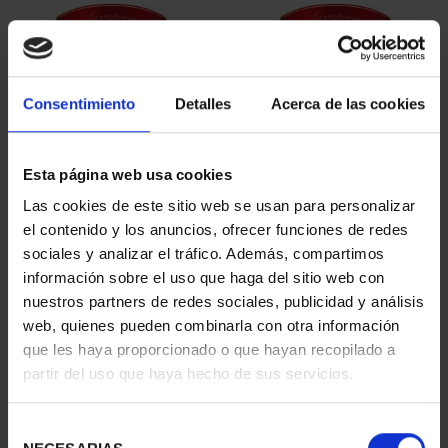
Consentimiento
Detalles
Acerca de las cookies
Esta página web usa cookies
SUSCRIPCIÓN
SUSCRIPCIÓN
Las cookies de este sitio web se usan para personalizar
CAPITALES DE
CAPITALES DE
el contenido y los anuncios, ofrecer funciones de redes
PROVINCIA 1
PROVINCIA 2
sociales y analizar el tráfico. Además, compartimos
949,00 €
949,00 €
información sobre el uso que haga del sitio web con
nuestros partners de redes sociales, publicidad y análisis
Sólo para usuarios
Sólo para usuarios
registrados
registrados
web, quienes pueden combinarla con otra información
que les haya proporcionado o que hayan recopilado a
partir del uso que haya hecho de sus servicios.
Selección