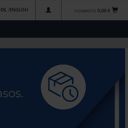
ÑOL
/
0,00 €
0
ELEMENTOS