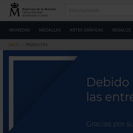
saltar
Saltar
al
al
contenido
men
de
navegacin
MONEDAS
MEDALLAS
ARTES GRÁFICAS
REGALOS
INICIO
PRODUCTOS