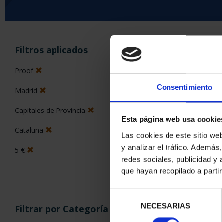
ORDENAR POR:
Filtros aplicados
Proof
Consentimiento
Madrid
5 Productos en
Capitales de Provincia
Esta página web usa cookie
Cataluña
Las cookies de este sitio we
y analizar el tráfico. Ademá
5 €
redes sociales, publicidad y
que hayan recopilado a parti
Selección
NECESARIAS
de
Filtrar por Categoría
consentimiento