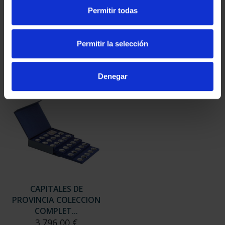
SUSCRIPCIÓN
SUSCRIPCIÓN
Permitir todas
CAPITALES DE
CAPITALES DE
PROVINCIA 3
PROVINCIA 4
949,00 €
949,00 €
Permitir la selección
Sólo para usuarios
Sólo para usuarios
registrados
registrados
Denegar
CAPITALES DE
PROVINCIA COLECCION
COMPLET...
3.796,00 €