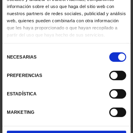
información sobre el uso que haga del sitio web con
nuestros partners de redes sociales, publicidad y análisis
web, quienes pueden combinarla con otra información
SUSCRIPCIÓN
SUSCRIPCIÓN
que les haya proporcionado o que hayan recopilado a
CAPITALES DE
CAPITALES DE
partir del uso que haya hecho de sus servicios.
PROVINCIA 1
PROVINCIA 2
949,00 €
949,00 €
Selección
Sólo para usuarios
Sólo para usuarios
NECESARIAS
de
registrados
registrados
consentimiento
PREFERENCIAS
ESTADÍSTICA
MARKETING