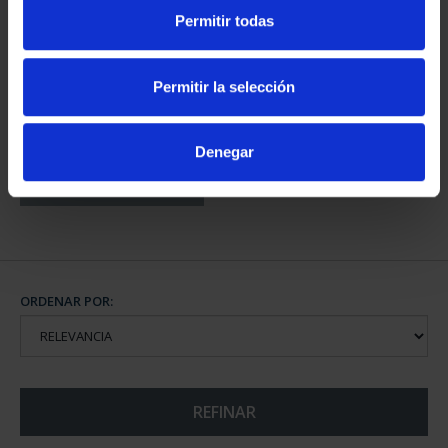
PROVINCIA 3
PROVINCIA 4
Permitir todas
949,00 €
949,00 €
Sólo para usuarios
Sólo para usuarios
registrados
registrados
Permitir la selección
Denegar
CAPITALES DE
PROVINCIA COLECCION
COMPLET...
3.796,00 €