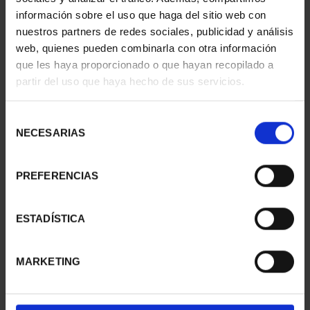
información sobre el uso que haga del sitio web con
SUSCRIPCIÓN
SUSCRIPCIÓN
nuestros partners de redes sociales, publicidad y análisis
CAPITALES DE
CAPITALES DE
web, quienes pueden combinarla con otra información
PROVINCIA 1
PROVINCIA 2
que les haya proporcionado o que hayan recopilado a
949,00 €
949,00 €
partir del uso que haya hecho de sus servicios.
Sólo para usuarios
Sólo para usuarios
registrados
registrados
Selección
NECESARIAS
de
consentimiento
PREFERENCIAS
ESTADÍSTICA
MARKETING
SUSCRIPCIÓN
SUSCRIPCIÓN
CAPITALES DE
CAPITALES DE