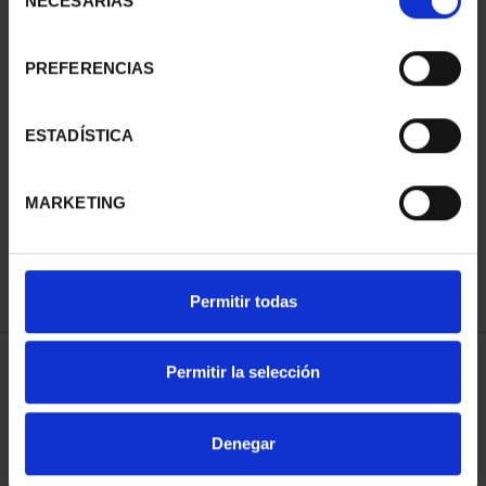
NECESARIAS
de
consentimiento
PREFERENCIAS
ESTADÍSTICA
SUSCRIPCIÓN
SUSCRIPCIÓN
CAPITALES DE
CAPITALES DE
MARKETING
PROVINCIA 3
PROVINCIA 4
949,00 €
949,00 €
Sólo para usuarios
Sólo para usuarios
registrados
registrados
Permitir todas
Permitir la selección
ORDENAR POR:
Denegar