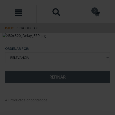
saltar
Saltar
0
al
al
contenido
men
de
navegacin
INICIO
PRODUCTOS
ORDENAR POR:
REFINAR
4 Productos encontrados