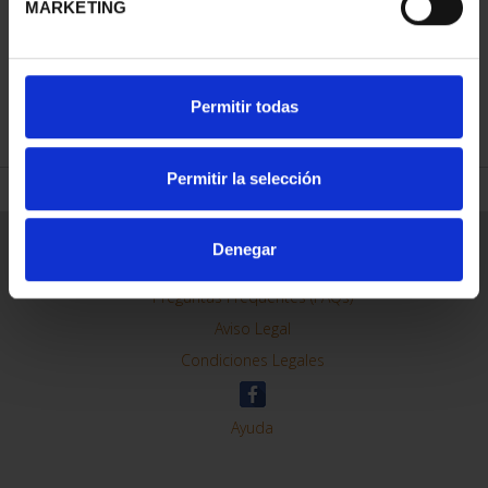
MARKETING
REFINAR
Permitir todas
Permitir la selección
Información General
Denegar
Contacto
Preguntas Frequentes (FAQs)
Aviso Legal
Condiciones Legales
Ayuda