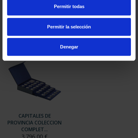
SUSCRIPCIÓN
SUSCRIPCIÓN
Permitir todas
CAPITALES DE
CAPITALES DE
PROVINCIA 3
PROVINCIA 4
949,00 €
949,00 €
Permitir la selección
Sólo para usuarios
Sólo para usuarios
registrados
registrados
Denegar
CAPITALES DE
PROVINCIA COLECCION
COMPLET...
3.796,00 €