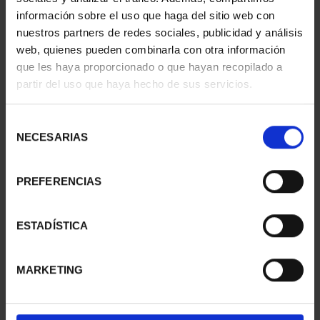
información sobre el uso que haga del sitio web con
nuestros partners de redes sociales, publicidad y análisis
web, quienes pueden combinarla con otra información
SUSCRIPCIÓN
SUSCRIPCIÓN
que les haya proporcionado o que hayan recopilado a
CAPITALES DE
CAPITALES DE
partir del uso que haya hecho de sus servicios.
PROVINCIA 1
PROVINCIA 2
949,00 €
949,00 €
Selección
Sólo para usuarios
Sólo para usuarios
NECESARIAS
de
registrados
registrados
consentimiento
PREFERENCIAS
ESTADÍSTICA
MARKETING