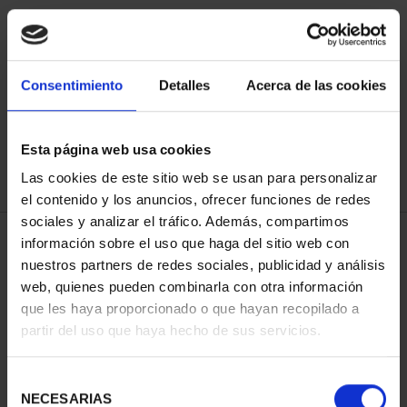
ORDENAR POR:
Consentimiento
Detalles
Acerca de las cookies
Esta página web usa cookies
REFINAR
Las cookies de este sitio web se usan para personalizar
el contenido y los anuncios, ofrecer funciones de redes
sociales y analizar el tráfico. Además, compartimos
3 Productos encontrados
información sobre el uso que haga del sitio web con
nuestros partners de redes sociales, publicidad y análisis
web, quienes pueden combinarla con otra información
que les haya proporcionado o que hayan recopilado a
partir del uso que haya hecho de sus servicios.
Selección
NECESARIAS
de