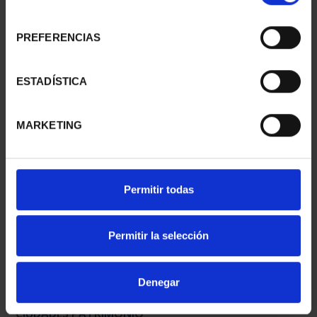
consentimiento
PREFERENCIAS
CIUDADES PATRIMONIO
CIUDADES PATRIMONIO
- ÁVILA
II - SALAMANCA
ESTADÍSTICA
73,00 €
73,00 €
MARKETING
Permitir todas
Permitir la selección
Denegar
CIUDADES PATRIMONIO