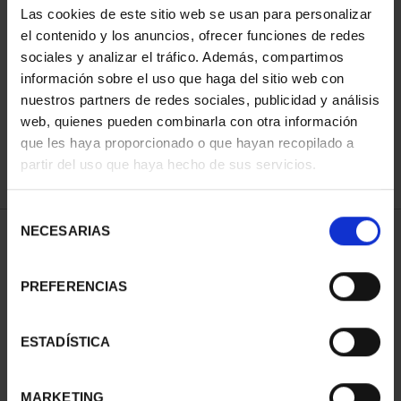
Las cookies de este sitio web se usan para personalizar
el contenido y los anuncios, ofrecer funciones de redes
sociales y analizar el tráfico. Además, compartimos
ORDENAR POR:
información sobre el uso que haga del sitio web con
nuestros partners de redes sociales, publicidad y análisis
web, quienes pueden combinarla con otra información
que les haya proporcionado o que hayan recopilado a
REFINAR
partir del uso que haya hecho de sus servicios.
Selección
NECESARIAS
de
1 Productos encontrados
consentimiento
PREFERENCIAS
ESTADÍSTICA
MARKETING