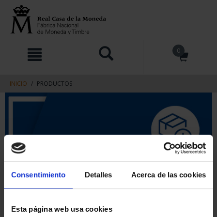
saltar
Saltar
0
al
al
contenido
men
de
navegacin
INICIO
PRODUCTOS
Consentimiento
Detalles
Acerca de las cookies
Esta página web usa cookies