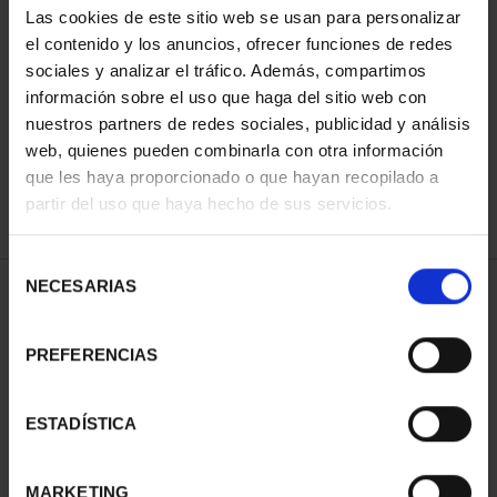
Las cookies de este sitio web se usan para personalizar
el contenido y los anuncios, ofrecer funciones de redes
sociales y analizar el tráfico. Además, compartimos
ORDENAR POR:
información sobre el uso que haga del sitio web con
nuestros partners de redes sociales, publicidad y análisis
web, quienes pueden combinarla con otra información
que les haya proporcionado o que hayan recopilado a
REFINAR
partir del uso que haya hecho de sus servicios.
Selección
NECESARIAS
de
2 Productos encontrados
consentimiento
PREFERENCIAS
ESTADÍSTICA
MARKETING