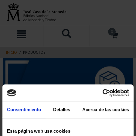
saltar
Saltar
0
al
al
contenido
men
de
navegacin
INICIO
PRODUCTOS
Consentimiento
Detalles
Acerca de las cookies
Esta página web usa cookies