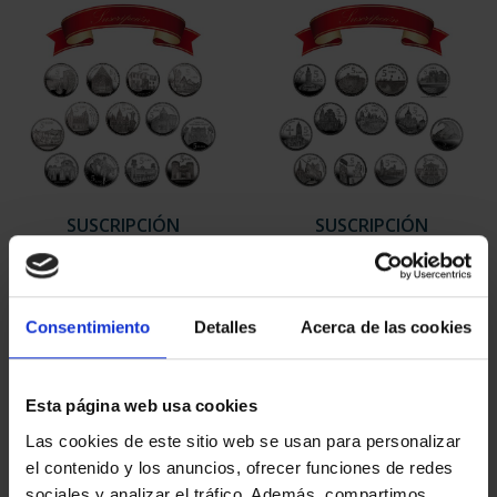
SUSCRIPCIÓN
SUSCRIPCIÓN
CAPITALES DE
CAPITALES DE
PROVINCIA 1
PROVINCIA 2
949,00 €
949,00 €
Consentimiento
Detalles
Acerca de las cookies
Sólo para usuarios
Sólo para usuarios
registrados
registrados
Esta página web usa cookies
Las cookies de este sitio web se usan para personalizar
el contenido y los anuncios, ofrecer funciones de redes
sociales y analizar el tráfico. Además, compartimos