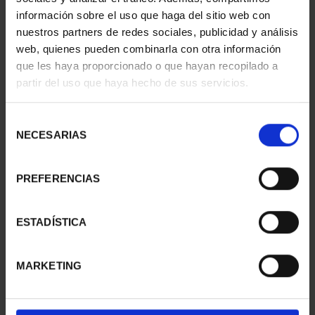
información sobre el uso que haga del sitio web con
nuestros partners de redes sociales, publicidad y análisis
web, quienes pueden combinarla con otra información
que les haya proporcionado o que hayan recopilado a
partir del uso que haya hecho de sus servicios.
SUSCRIPCIÓN
SUSCRIPCIÓN
CAPITALES DE
CAPITALES DE
Selección
PROVINCIA 3
PROVINCIA 4
NECESARIAS
de
949,00 €
949,00 €
consentimiento
Sólo para usuarios
Sólo para usuarios
PREFERENCIAS
registrados
registrados
ESTADÍSTICA
MARKETING