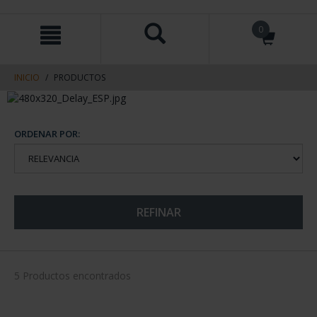
saltar
Saltar
0
al
al
contenido
men
de
navegacin
INICIO
PRODUCTOS
ORDENAR POR:
REFINAR
5 Productos encontrados