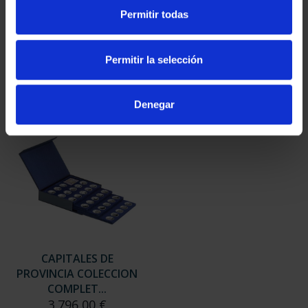
SUSCRIPCIÓN
SUSCRIPCIÓN
Permitir todas
CAPITALES DE
CAPITALES DE
PROVINCIA 3
PROVINCIA 4
949,00 €
949,00 €
Permitir la selección
Sólo para usuarios
Sólo para usuarios
registrados
registrados
Denegar
CAPITALES DE
PROVINCIA COLECCION
COMPLET...
3.796,00 €