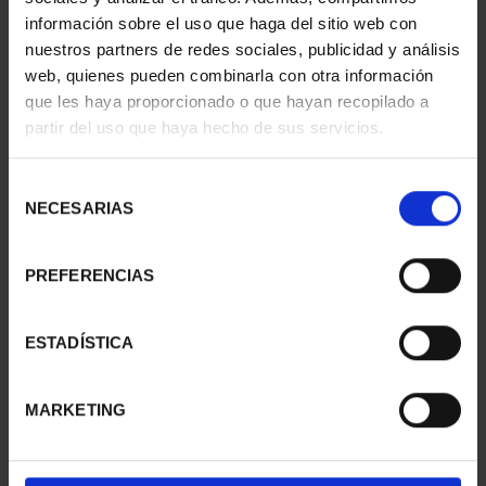
información sobre el uso que haga del sitio web con
nuestros partners de redes sociales, publicidad y análisis
web, quienes pueden combinarla con otra información
SUSCRIPCIÓN
SUSCRIPCIÓN
que les haya proporcionado o que hayan recopilado a
CAPITALES DE
CAPITALES DE
partir del uso que haya hecho de sus servicios.
PROVINCIA 1
PROVINCIA 2
949,00 €
949,00 €
Selección
Sólo para usuarios
Sólo para usuarios
NECESARIAS
de
registrados
registrados
consentimiento
PREFERENCIAS
ESTADÍSTICA
MARKETING