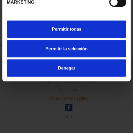
MARKETING
REFINAR
Permitir todas
Permitir la selección
Información General
Denegar
Contacto
Preguntas Frequentes (FAQs)
Aviso Legal
Condiciones Legales
Ayuda