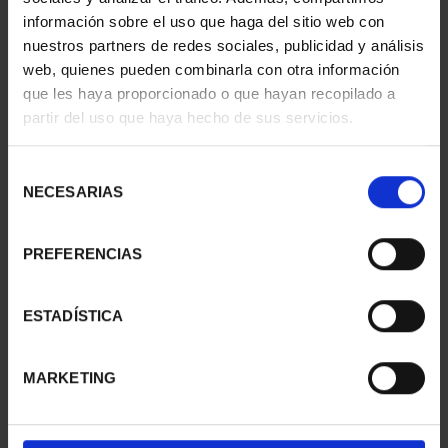
información sobre el uso que haga del sitio web con
nuestros partners de redes sociales, publicidad y análisis
web, quienes pueden combinarla con otra información
SUSCRIPCIÓN
SUSCRIPCIÓN
que les haya proporcionado o que hayan recopilado a
CAPITALES DE
CAPITALES DE
partir del uso que haya hecho de sus servicios.
PROVINCIA 1
PROVINCIA 2
949,00 €
949,00 €
Selección
Sólo para usuarios
Sólo para usuarios
NECESARIAS
de
registrados
registrados
consentimiento
PREFERENCIAS
ESTADÍSTICA
MARKETING