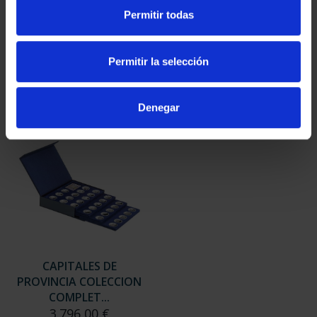
SUSCRIPCIÓN
SUSCRIPCIÓN
Permitir todas
CAPITALES DE
CAPITALES DE
PROVINCIA 3
PROVINCIA 4
949,00 €
949,00 €
Permitir la selección
Sólo para usuarios
Sólo para usuarios
registrados
registrados
Denegar
CAPITALES DE
PROVINCIA COLECCION
COMPLET...
3.796,00 €