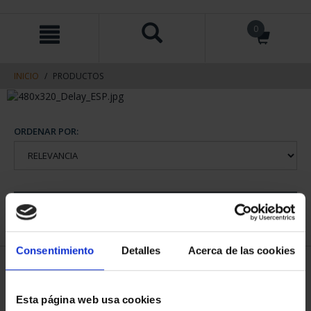
saltar
Saltar
0
al
al
contenido
men
de
navegacin
INICIO
PRODUCTOS
ORDENAR POR:
REFINAR
Consentimiento
Detalles
Acerca de las cookies
1 Productos encontrados
Esta página web usa cookies