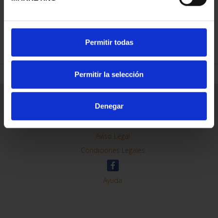
REFINAR
Permitir todas
Permitir la selección
Información General
Denegar
Contacto
Preguntas Frequentes (FAQs)
Aviso Legal
Condiciones Legales
Ayuda