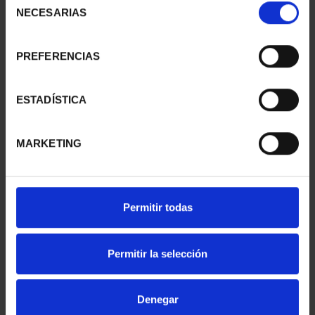
NECESARIAS
de
consentimiento
PREFERENCIAS
ESTADÍSTICA
MARKETING
Permitir todas
CAPITALES ESPAÑOLAS
SUSCRIPCIÓN
- ZAMORA
CAPITALES DE
73,00 €
PROVINCIA 1
Permitir la selección
949,00 €
Sólo para usuarios
registrados
Denegar