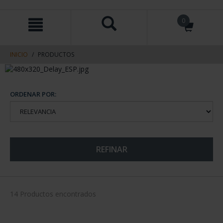
saltar
Saltar
0
al
al
contenido
men
de
navegacin
INICIO
PRODUCTOS
ORDENAR POR:
REFINAR
14 Productos encontrados