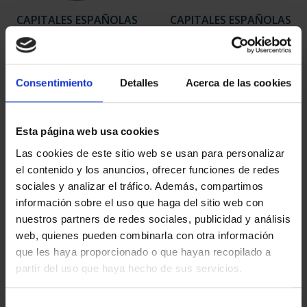
CAPITALES ESPAÑOLAS
CAPITALES ESPAÑOLAS
- SEGOVIA
- SALAMANCA
73,00 €
73,00 €
Consentimiento
Detalles
Acerca de las cookies
Esta página web usa cookies
Las cookies de este sitio web se usan para personalizar
el contenido y los anuncios, ofrecer funciones de redes
sociales y analizar el tráfico. Además, compartimos
información sobre el uso que haga del sitio web con
nuestros partners de redes sociales, publicidad y análisis
web, quienes pueden combinarla con otra información
que les haya proporcionado o que hayan recopilado a
CAPITALES ESPAÑOLAS
CAPITALES ESPAÑOLAS
partir del uso que haya hecho de sus servicios.
- SORIA
- VALLADOLID
73,00 €
73,00 €
Selección