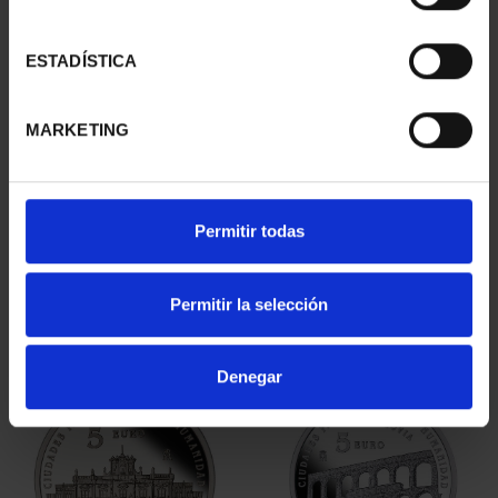
ESTADÍSTICA
MARKETING
CAPITALES ESPAÑOLAS
CIUDADES PATRIMONIO
- ZAMORA
- ÁVILA
Permitir todas
73,00 €
73,00 €
Permitir la selección
Denegar