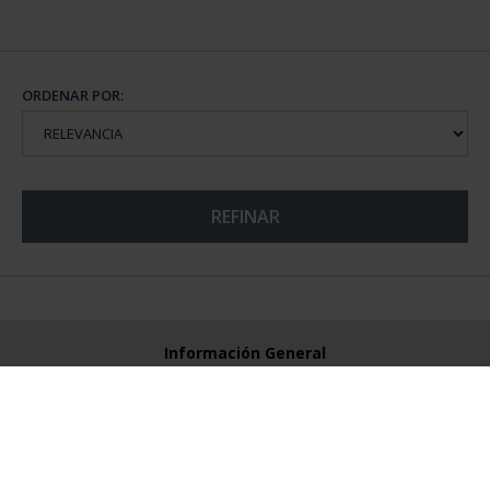
ORDENAR POR:
REFINAR
Información General
Contacto
Preguntas Frequentes (FAQs)
Aviso Legal
Condiciones Legales