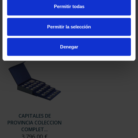
SUSCRIPCIÓN
SUSCRIPCIÓN
Permitir todas
CAPITALES DE
CAPITALES DE
PROVINCIA 3
PROVINCIA 4
949,00 €
949,00 €
Permitir la selección
Sólo para usuarios
Sólo para usuarios
registrados
registrados
Denegar
CAPITALES DE
PROVINCIA COLECCION
COMPLET...
3.796,00 €