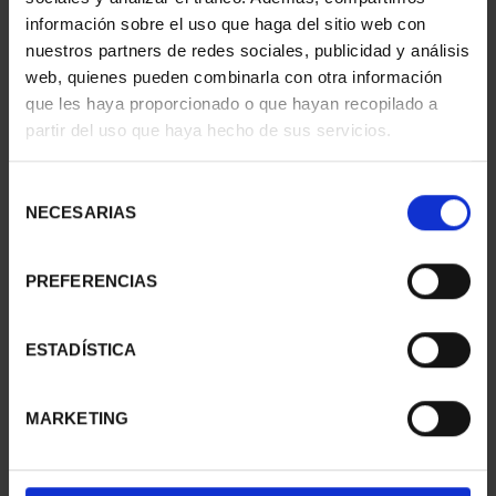
información sobre el uso que haga del sitio web con
nuestros partners de redes sociales, publicidad y análisis
web, quienes pueden combinarla con otra información
SUSCRIPCIÓN
SUSCRIPCIÓN
que les haya proporcionado o que hayan recopilado a
CAPITALES DE
CAPITALES DE
partir del uso que haya hecho de sus servicios.
PROVINCIA 1
PROVINCIA 2
949,00 €
949,00 €
Selección
Sólo para usuarios
Sólo para usuarios
NECESARIAS
de
registrados
registrados
consentimiento
PREFERENCIAS
ESTADÍSTICA
MARKETING