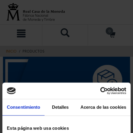
saltar
Saltar
0
al
al
contenido
men
de
navegacin
INICIO
PRODUCTOS
Consentimiento
Detalles
Acerca de las cookies
Esta página web usa cookies