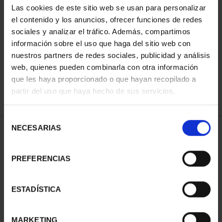
Las cookies de este sitio web se usan para personalizar
el contenido y los anuncios, ofrecer funciones de redes
sociales y analizar el tráfico. Además, compartimos
ORDENAR POR:
información sobre el uso que haga del sitio web con
nuestros partners de redes sociales, publicidad y análisis
web, quienes pueden combinarla con otra información
que les haya proporcionado o que hayan recopilado a
REFINAR
partir del uso que haya hecho de sus servicios.
Selección
NECESARIAS
de
2 Productos encontrados
consentimiento
PREFERENCIAS
ESTADÍSTICA
MARKETING