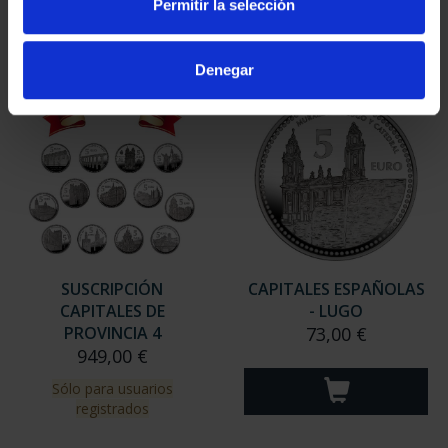
Permitir la selección
Sólo para usuarios
Sólo para usuarios
registrados
registrados
Denegar
SUSCRIPCIÓN
CAPITALES ESPAÑOLAS
CAPITALES DE
- LUGO
PROVINCIA 4
73,00 €
949,00 €
Sólo para usuarios
registrados