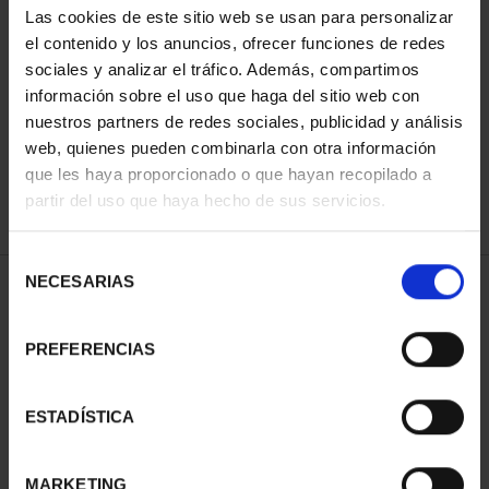
Las cookies de este sitio web se usan para personalizar
el contenido y los anuncios, ofrecer funciones de redes
sociales y analizar el tráfico. Además, compartimos
ORDENAR POR:
información sobre el uso que haga del sitio web con
nuestros partners de redes sociales, publicidad y análisis
web, quienes pueden combinarla con otra información
que les haya proporcionado o que hayan recopilado a
REFINAR
partir del uso que haya hecho de sus servicios.
Selección
NECESARIAS
de
1 Productos encontrados
consentimiento
PREFERENCIAS
ESTADÍSTICA
MARKETING