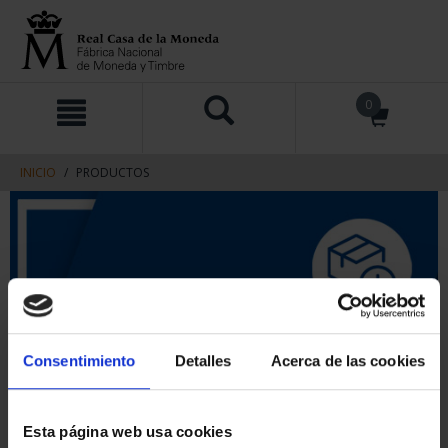
saltar
Saltar
0
al
al
contenido
men
de
navegacin
INICIO
PRODUCTOS
Consentimiento
Detalles
Acerca de las cookies
Esta página web usa cookies