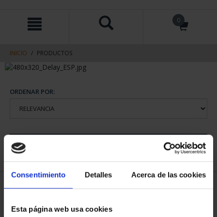
saltar
Saltar
0
al
al
contenido
men
de
navegacin
INICIO
PRODUCTOS
ORDENAR POR:
REFINAR
Consentimiento
Detalles
Acerca de las cookies
1 Productos encontrados
Esta página web usa cookies