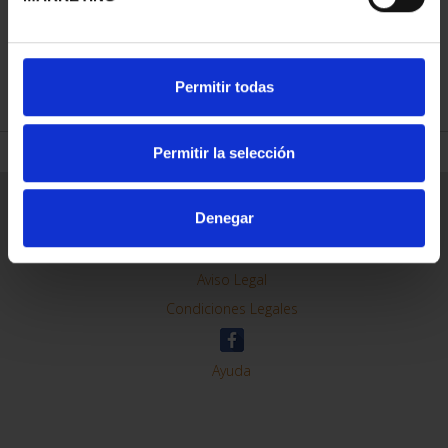
REFINAR
Permitir todas
Permitir la selección
Información General
Denegar
Contacto
Preguntas Frequentes (FAQs)
Aviso Legal
Condiciones Legales
Ayuda