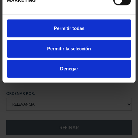
MARKETING
CIUDADES PATRIMONIO
SUSCRIPCIÓN CIUDADES
Permitir todas
- ÁVILA
PATRIMONIO DE LA
73,00 €
HU...
1.095,00 €
Permitir la selección
Sólo para usuarios
registrados
Denegar
ORDENAR POR:
REFINAR