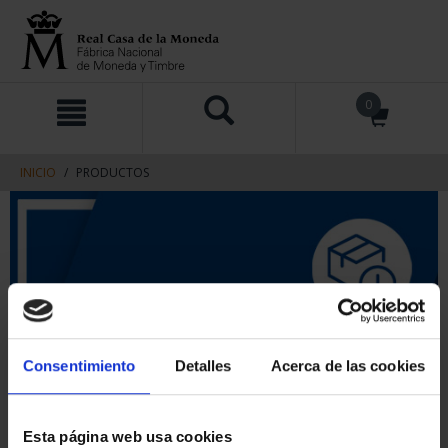
saltar
Saltar
0
al
al
contenido
men
de
navegacin
INICIO
PRODUCTOS
Consentimiento
Detalles
Acerca de las cookies
Esta página web usa cookies