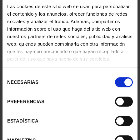
Las cookies de este sitio web se usan para personalizar
el contenido y los anuncios, ofrecer funciones de redes
ORDENAR POR:
sociales y analizar el tráfico. Además, compartimos
información sobre el uso que haga del sitio web con
nuestros partners de redes sociales, publicidad y análisis
web, quienes pueden combinarla con otra información
que les haya proporcionado o que hayan recopilado a
REFINAR
partir del uso que haya hecho de sus servicios.
Selección
NECESARIAS
de
2 Productos encontrados
consentimiento
PREFERENCIAS
ESTADÍSTICA