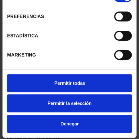
consentimiento
PREFERENCIAS
CIUDADES PATRIMONIO
CIUDADES PATRIMONIO
- ÁVILA
II - SALAMANCA
ESTADÍSTICA
73,00 €
73,00 €
MARKETING
Permitir todas
Permitir la selección
Denegar
CIUDADES PATRIMONIO