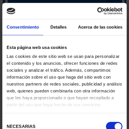
ORDENAR POR:
Consentimiento
Detalles
Acerca de las cookies
Esta página web usa cookies
REFINAR
Las cookies de este sitio web se usan para personalizar
el contenido y los anuncios, ofrecer funciones de redes
sociales y analizar el tráfico. Además, compartimos
3 Productos encontrados
información sobre el uso que haga del sitio web con
nuestros partners de redes sociales, publicidad y análisis
web, quienes pueden combinarla con otra información
que les haya proporcionado o que hayan recopilado a
partir del uso que haya hecho de sus servicios.
Selección
NECESARIAS
de