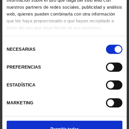
información sobre el uso que haga del sitio web con
nuestros partners de redes sociales, publicidad y análisis
web, quienes pueden combinarla con otra información
que les haya proporcionado o que hayan recopilado a
partir del uso que haya hecho de sus servicios.
CIUDADES PATRIMONIO
CIUDADES PATRIMONIO
III - SEGOVIA
III - SANTIAGO DE CO...
Selección
73,00 €
73,00 €
NECESARIAS
de
consentimiento
PREFERENCIAS
ESTADÍSTICA
MARKETING
Permitir todas