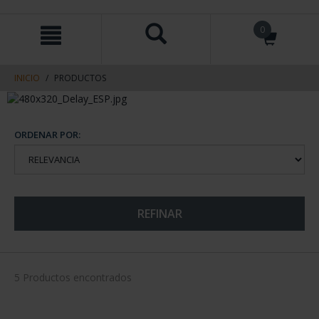
saltar
Saltar
0
al
al
contenido
men
de
navegacin
INICIO
PRODUCTOS
ORDENAR POR:
REFINAR
5 Productos encontrados