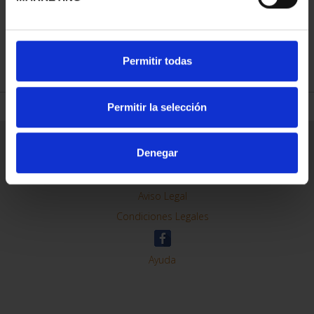
REFINAR
Permitir todas
Permitir la selección
Información General
Denegar
Contacto
Preguntas Frequentes (FAQs)
Aviso Legal
Condiciones Legales
Ayuda