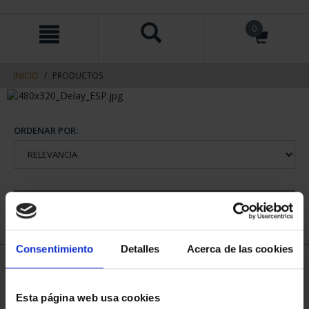
saltar
Saltar
0
al
al
contenido
men
de
navegacin
INICIO
PRODUCTOS
ORDENAR POR:
REFINAR
Consentimiento
Detalles
Acerca de las cookies
1 Productos encontrados
Esta página web usa cookies