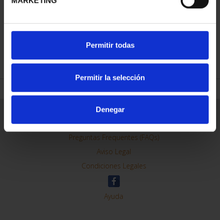
MARKETING
SUSCRIPCIÓN CIUDADES
PATRIMONIO DE LA
HU...
Permitir todas
1.095,00 €
Sólo para usuarios
Permitir la selección
registrados
Denegar
ORDENAR POR:
REFINAR