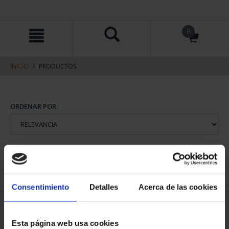
saltar
Saltar
0
al
al
contenido
men
de
navegacin
INICIO
PRODUCTOS
Consentimiento
Detalles
Acerca de las cookies
Esta página web usa cookies