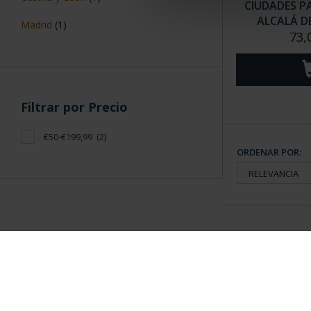
CIUDADES P
ALCALÁ D
Madrid
(1)
73,
Filtrar por Precio
€50-€199,99
(2)
ORDENAR POR:
Información General
Contacto
|
Preguntas Frequentes (FAQs)
|
Aviso Legal
|
Condicio