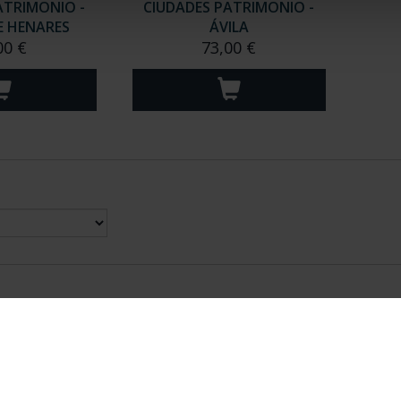
ATRIMONIO -
CIUDADES PATRIMONIO -
E HENARES
ÁVILA
00 €
73,00 €
nes Legales
|
|
Ayuda
|