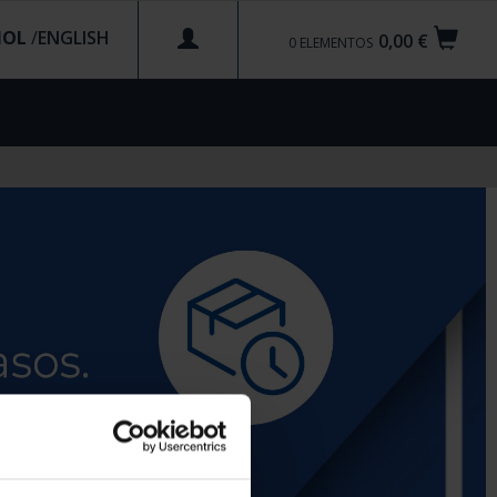
ÑOL
/
0,00 €
0
ELEMENTOS