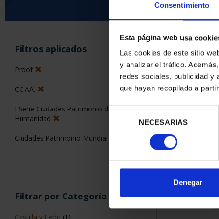
Consentimiento
Esta página web usa cookie
ORDENAR POR:
Filtros aplicados
Las cookies de este sitio we
y analizar el tráfico. Ademá
Proof
redes sociales, publicidad y
que hayan recopilado a parti
CC.AA.
2 Productos en
I Serie Ciudades Patrimonio de la
Selección
Humanidad
NECESARIAS
de
consentimiento
Ciudades Patrimonio Mundial
Denegar
Filtrar por Categoría
Castilla y León
(1)