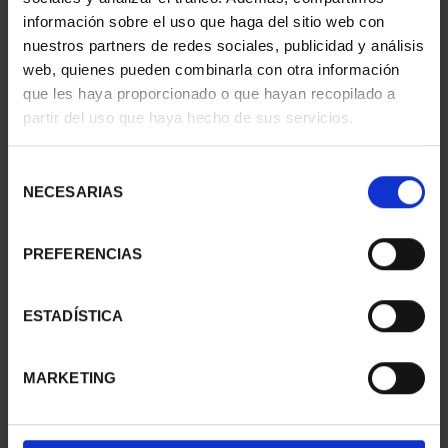
información sobre el uso que haga del sitio web con
nuestros partners de redes sociales, publicidad y análisis
web, quienes pueden combinarla con otra información
que les haya proporcionado o que hayan recopilado a
partir del uso que haya hecho de sus servicios.
SUSCRIPCIÓN
SUSCRIPCIÓN
CAPITALES DE
CAPITALES DE
PROVINCIA 3
PROVINCIA 4
Selección
949,00 €
949,00 €
NECESARIAS
de
consentimiento
Sólo para usuarios
Sólo para usuarios
registrados
registrados
PREFERENCIAS
ESTADÍSTICA
MARKETING