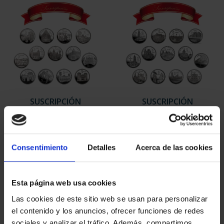
SUSCRIPCIÓN
SUSCRIPCIÓN
CAPITALES DE
CAPITALES DE
PROVINCIA 1
PROVINCIA 2
949,00 €
949,00 €
Consentimiento
Detalles
Acerca de las cookies
Sólo para usuarios
Sólo para usuarios
registrados
registrados
Esta página web usa cookies
Las cookies de este sitio web se usan para personalizar
el contenido y los anuncios, ofrecer funciones de redes
sociales y analizar el tráfico. Además, compartimos