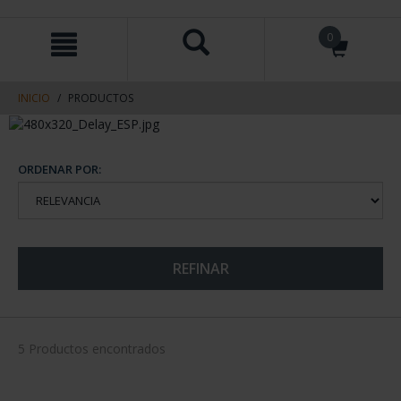
saltar
Saltar
0
al
al
contenido
men
de
navegacin
INICIO
PRODUCTOS
ORDENAR POR:
REFINAR
5 Productos encontrados