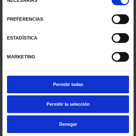
NECESARIAS
de
consentimiento
PREFERENCIAS
SUSCRIPCIÓN
SUSCRIPCIÓN
ESTADÍSTICA
CAPITALES DE
CAPITALES DE
PROVINCIA 3
PROVINCIA 4
MARKETING
949,00 €
949,00 €
Sólo para usuarios
Sólo para usuarios
registrados
registrados
Permitir todas
Permitir la selección
ORDENAR POR:
Denegar