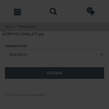
saltar
Saltar
0
al
al
contenido
men
de
navegacin
INICIO
PRODUCTOS
ORDENAR POR:
REFINAR
4 Productos encontrados