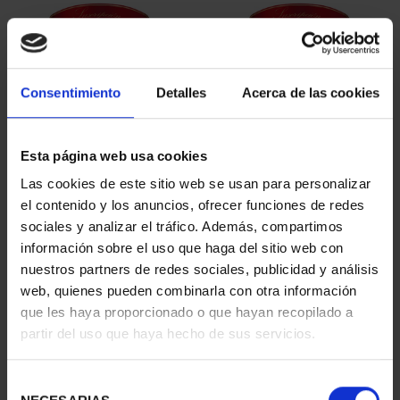
Consentimiento
Detalles
Acerca de las cookies
Esta página web usa cookies
SUSCRIPCIÓN
SUSCRIPCIÓN
Las cookies de este sitio web se usan para personalizar
CAPITALES DE
CAPITALES DE
el contenido y los anuncios, ofrecer funciones de redes
PROVINCIA 1
PROVINCIA 2
sociales y analizar el tráfico. Además, compartimos
949,00 €
949,00 €
información sobre el uso que haga del sitio web con
nuestros partners de redes sociales, publicidad y análisis
Sólo para usuarios
Sólo para usuarios
registrados
registrados
web, quienes pueden combinarla con otra información
que les haya proporcionado o que hayan recopilado a
partir del uso que haya hecho de sus servicios.
Selección