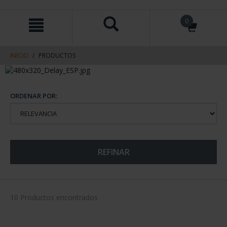
saltar
Saltar
0
al
al
contenido
men
de
navegacin
INICIO
PRODUCTOS
ORDENAR POR:
REFINAR
10 Productos encontrados