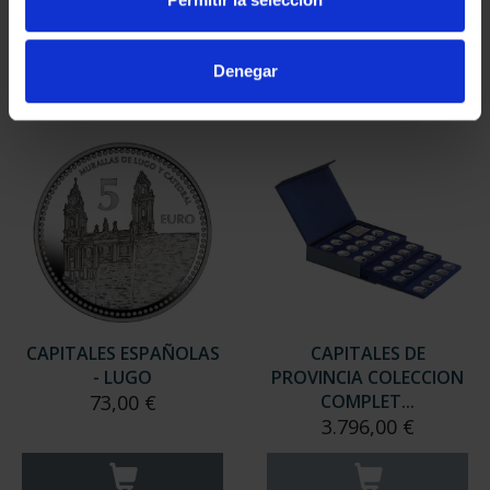
949,00 €
949,00 €
Sólo para usuarios
Sólo para usuarios
Denegar
registrados
registrados
CAPITALES ESPAÑOLAS
CAPITALES DE
- LUGO
PROVINCIA COLECCION
73,00 €
COMPLET...
3.796,00 €