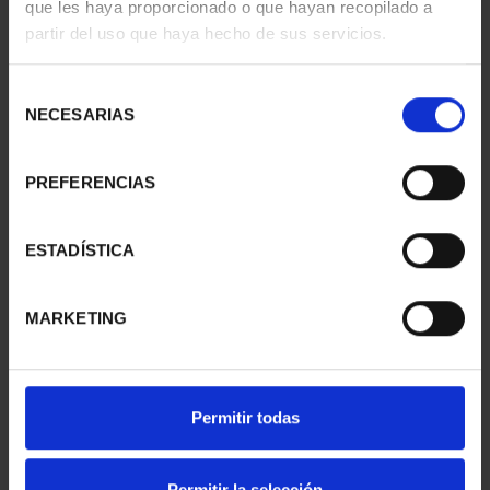
que les haya proporcionado o que hayan recopilado a
SUSCRIPCIÓN
SUSCRIPCIÓN
partir del uso que haya hecho de sus servicios.
CAPITALES DE
CAPITALES DE
PROVINCIA 1
PROVINCIA 2
Selección
949,00 €
949,00 €
NECESARIAS
de
Sólo para usuarios
Sólo para usuarios
consentimiento
registrados
registrados
PREFERENCIAS
ESTADÍSTICA
MARKETING
Permitir todas
SUSCRIPCIÓN
SUSCRIPCIÓN
CAPITALES DE
CAPITALES DE
PROVINCIA 3
PROVINCIA 4
Permitir la selección