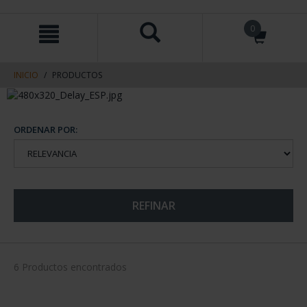
saltar
Saltar
0
al
al
contenido
men
de
navegacin
INICIO
PRODUCTOS
ORDENAR POR:
REFINAR
6 Productos encontrados