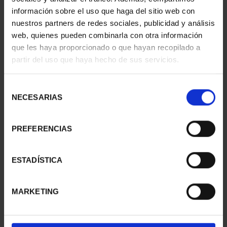
información sobre el uso que haga del sitio web con
nuestros partners de redes sociales, publicidad y análisis
web, quienes pueden combinarla con otra información
que les haya proporcionado o que hayan recopilado a
partir del uso que haya hecho de sus servicios.
SUSCRIPCIÓN
SUSCRIPCIÓN
CAPITALES DE
CAPITALES DE
PROVINCIA 2
PROVINCIA 3
Selección
949,00 €
949,00 €
NECESARIAS
de
consentimiento
Sólo para usuarios
Sólo para usuarios
registrados
registrados
PREFERENCIAS
ESTADÍSTICA
MARKETING