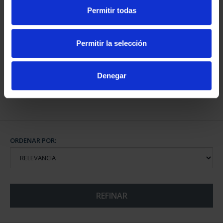
Permitir todas
SUSCRIPCIÓN
CAPITALES DE
CAPITALES DE
PROVINCIA COLECCION
Permitir la selección
PROVINCIA 4
COMPLET...
949,00 €
3.796,00 €
Denegar
Sólo para usuarios
registrados
ORDENAR POR:
REFINAR