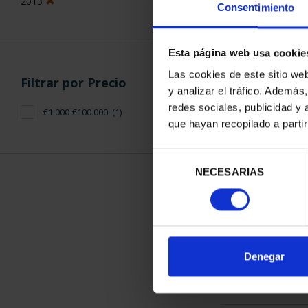
2013
Consentimiento
Esta página web usa cookie
Las cookies de este sitio we
Filtrar por Precio
y analizar el tráfico. Ademá
CAPITALES D
redes sociales, publicidad y
€1.000-€100.000
(1)
COLECCION 
que hayan recopilado a parti
3.796
Selección
NECESARIAS
de
consentimiento
ORDENAR POR:
Denegar