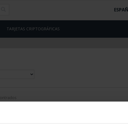
ESPA
TARJETAS CRIPTOGRÁFICAS
contrados