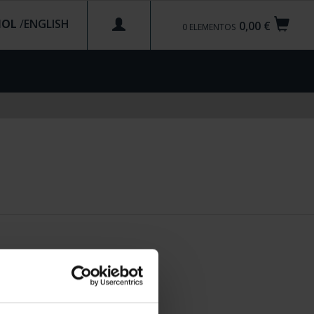
ÑOL
/
0,00 €
0
ELEMENTOS