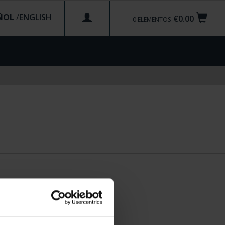
ÑOL
/
€0.00
0
ELEMENTOS