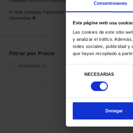
Consentimiento
Esta página web usa cookie
ORDENAR POR:
Filtros aplicados
Las cookies de este sitio we
y analizar el tráfico. Ademá
Proof
redes sociales, publicidad y
que hayan recopilado a parti
CC.AA.
1 Productos en
Castilla y León
Selección
NECESARIAS
de
5 €
consentimiento
Ciudades Patrimonio Mundial
III Serie Ciudades Patrimonio de la
Humanidad
Denegar