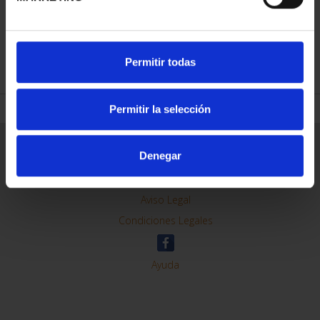
REFINAR
Permitir todas
Permitir la selección
Información General
Denegar
Contacto
Preguntas Frequentes (FAQs)
Aviso Legal
Condiciones Legales
Ayuda