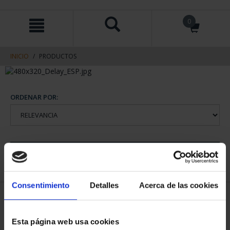
saltar
Saltar
0
al
al
contenido
men
de
navegacin
INICIO
PRODUCTOS
ORDENAR POR:
REFINAR
Consentimiento
Detalles
Acerca de las cookies
1 Productos encontrados
Esta página web usa cookies