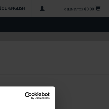
ÑOL
/
€0.00
0
ELEMENTOS